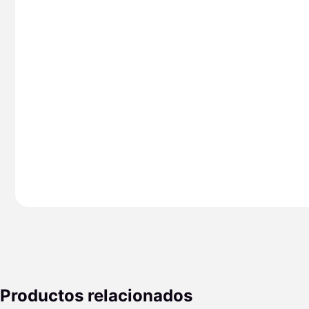
Productos relacionados
Rango
Rango
Rango
Rango