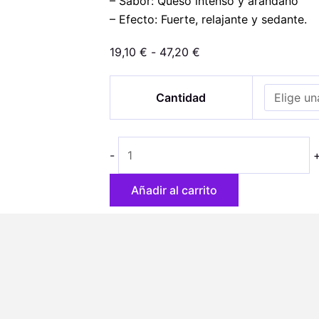
– Sabor: Queso intenso y arándano
– Efecto: Fuerte, relajante y sedante.
Rango
19,10
€
-
47,20
€
de
Auto
precios:
Cantidad
Blueberry
desde
Cheesecake
19,10 €
cantidad
hasta
-
47,20 €
Añadir al carrito