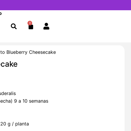
o
0
Cart
to Blueberry Cheesecake
ecake
deralis
osecha) 9 a 10 semanas
20 g / planta