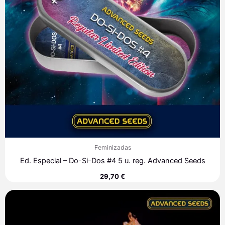
Feminizadas
Ed. Especial – Do-Si-Dos #4 5 u. reg. Advanced Seeds
29,70
€
Rango
de
precios:
desde