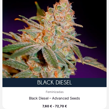
7,60 €
hasta
72,70 €
Feminizadas
Black Diesel – Advanced Seeds
7,60
€
-
72,70
€