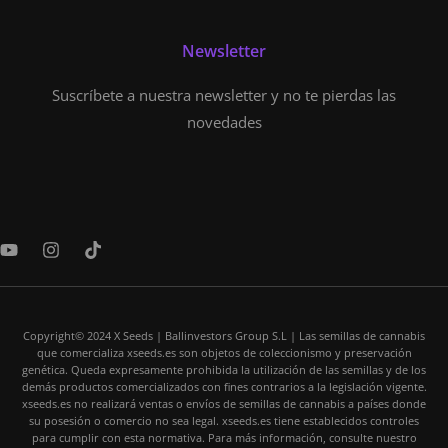
Newsletter
Suscríbete a nuestra newsletter y no te pierdas las
novedades
Y
I
T
o
n
i
u
s
k
t
t
t
u
a
o
b
Copyright© 2024 X Seeds | Ballinvestors Group S.L | Las semillas de cannabis
g
k
que comercializa xseeds.es son objetos de coleccionismo y preservación
e
r
genética. Queda expresamente prohibida la utilización de las semillas y de los
a
demás productos comercializados con fines contrarios a la legislación vigente.
m
xseeds.es no realizará ventas o envíos de semillas de cannabis a países donde
su posesión o comercio no sea legal. xseeds.es tiene establecidos controles
para cumplir con esta normativa. Para más información, consulte nuestro