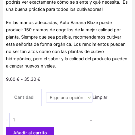
podrás ver exactamente cómo se siente y qué necesita. ¡Es
una buena práctica para todos los cultivadores!
En las manos adecuadas, Auto Banana Blaze puede
producir 150 gramos de cogollos de la mejor calidad por
planta. Siempre que sea posible, recomendamos cultivar
esta señorita de forma orgánica. Los rendimientos pueden
no ser tan altos como con las plantas de cultivo
hidropónico, pero el sabor y la calidad del producto pueden
alcanzar nuevos niveles.
Rango
9,00
€
-
35,30
€
de
Auto
precios:
Cantidad
Limpiar
Banana
desde
Blaze
9,00 €
cantidad
hasta
-
+
35,30 €
Añadir al carrito