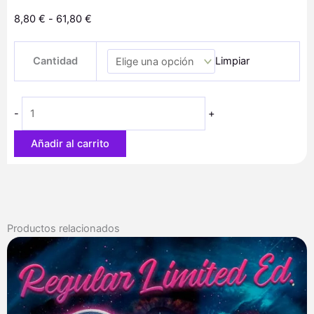
Rango
8,80
€
-
61,80
€
de
Auto
precios:
Cantidad
Limpiar
Amnesia
desde
Haze
8,80 €
cantidad
hasta
-
+
61,80 €
Añadir al carrito
Productos relacionados