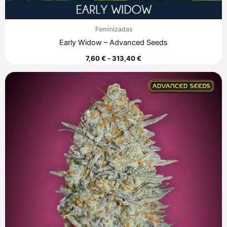
Feminizadas
Early Widow – Advanced Seeds
7,60
€
-
313,40
€
Rango
de
precios:
desde
7,60 €
hasta
220,00 €