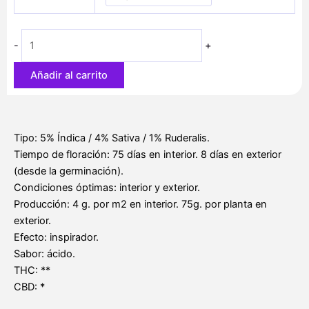
desde
cantidad
22,00 €
hasta
-
+
62,30 €
Añadir al carrito
Tipo: 5% Índica / 4% Sativa / 1% Ruderalis.
Tiempo de floración: 75 días en interior. 8 días en exterior
(desde la germinación).
Condiciones óptimas: interior y exterior.
Producción: 4 g. por m2 en interior. 75g. por planta en
exterior.
Efecto: inspirador.
Sabor: ácido.
THC: **
CBD: *