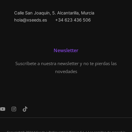
Calle San Joaquín, 5. Alcantarilla, Murcia
hola@xseeds.es
+34 623 436 506
Newsletter
Suscríbete a nuestra newsletter y no te pierdas las
novedades
Y
I
T
o
n
i
u
s
k
t
t
t
u
a
o