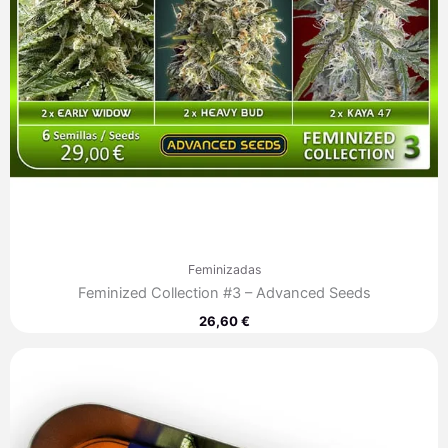
Feminizadas
Feminized Collection #3 – Advanced Seeds
26,60
€
Rango
de
precios:
desde
35,30 €
hasta