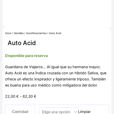
Inicio
/
Semillas
/
Autoflorecientes
/ Auto Acid
Auto Acid
Disponible para reserva
Guardiana de Viajeros… Al igual que su hermana mayor,
Auto Acid es una Índica cruzada con un híbrido Sativa, que
ofrece un efecto inspirador y ligeramente triposo. También
es buena para uso médico como mitigadora del dolor.
Rango
22,00
€
-
62,30
€
de
Auto
precios:
Cantidad
Limpiar
Acid