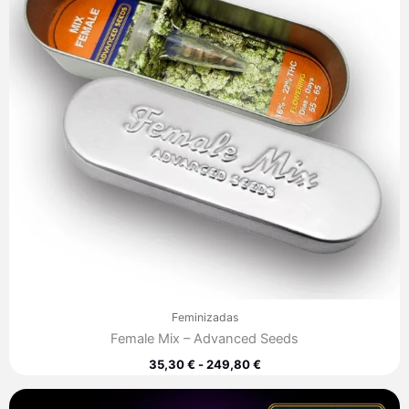
249,80 €
Feminizadas
Female Mix – Advanced Seeds
35,30
€
-
249,80
€
Rango