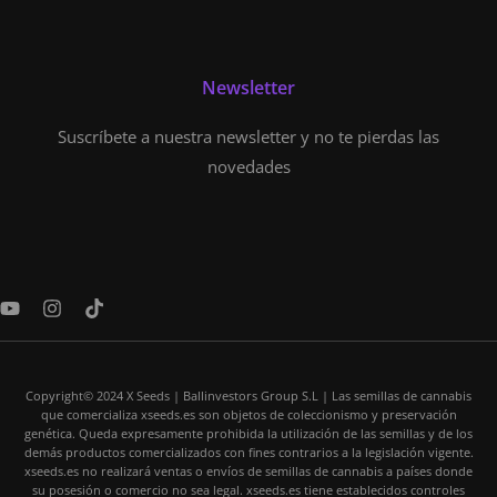
Newsletter
Suscríbete a nuestra newsletter y no te pierdas las
novedades
Y
I
T
o
n
i
u
s
k
t
t
t
u
a
o
Copyright© 2024 X Seeds | Ballinvestors Group S.L | Las semillas de cannabis
b
g
k
que comercializa xseeds.es son objetos de coleccionismo y preservación
e
r
genética. Queda expresamente prohibida la utilización de las semillas y de los
a
demás productos comercializados con fines contrarios a la legislación vigente.
m
xseeds.es no realizará ventas o envíos de semillas de cannabis a países donde
su posesión o comercio no sea legal. xseeds.es tiene establecidos controles