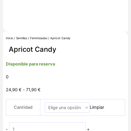
Inicio
/
Semillas
/
Feminizadas
/ Apricot Candy
Apricot Candy
Disponible para reserva
0
Rango
24,90
€
-
71,90
€
de
Apricot
precios:
Cantidad
Limpiar
Candy
desde
cantidad
24,90 €
hasta
-
+