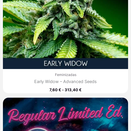
Feminizadas
Early Widow – Advanced Seeds
7,60
€
-
313,40
€