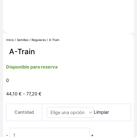
Inicio
/
Semillas
/
Regulares
/ A-Train
A-Train
Disponible para reserva
0
Rango
44,10
€
-
77,20
€
de
A-
precios:
Cantidad
Limpiar
Train
desde
cantidad
44,10 €
hasta
-
+