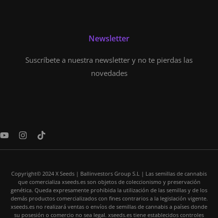
Newsletter
Suscríbete a nuestra newsletter y no te pierdas las
novedades
Y
I
T
o
n
i
u
s
k
t
t
t
u
a
o
Copyright© 2024 X Seeds | Ballinvestors Group S.L | Las semillas de cannabis
b
g
k
que comercializa xseeds.es son objetos de coleccionismo y preservación
e
r
genética. Queda expresamente prohibida la utilización de las semillas y de los
a
demás productos comercializados con fines contrarios a la legislación vigente.
m
xseeds.es no realizará ventas o envíos de semillas de cannabis a países donde
su posesión o comercio no sea legal. xseeds.es tiene establecidos controles