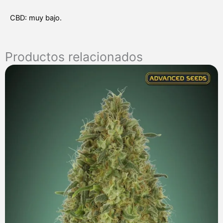
CBD: muy bajo.
Productos relacionados
Rango
de
precios:
desde
7,00 €
hasta
285,00 €